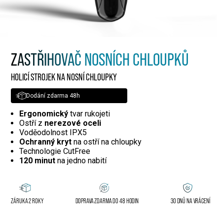
ZASTŘIHOVAČ NOSNÍCH CHLOUPKŮ
HOLICÍ STROJEK NA NOSNÍ CHLOUPKY
Dodání zdarma 48h
Ergonomický
tvar rukojeti
Ostří z
nerezové oceli
Voděodolnost IPX5
Ochranný kryt
na ostří na chloupky
Technologie CutFree
120 minut
na jedno nabití
ZÁRUKA 2 ROKY
DOPRAVA ZDARMA DO 48 HODIN
30 DNŮ NA VRÁCENÍ