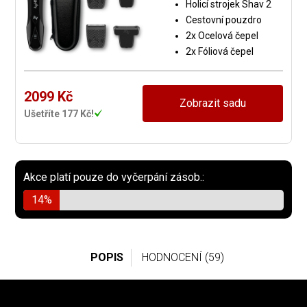
Holicí strojek Shav 2
Cestovní pouzdro
2x Ocelová čepel
2x Fóliová čepel
2099 Kč
Zobrazit sadu
Ušetříte 177 Kč!
Akce platí pouze do vyčerpání zásob.:
14%
POPIS
HODNOCENÍ (59)