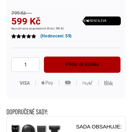
Původní
Aktuální
799
Kč
599
Kč
REKORDNÍ SLEVA
cena
cena
Nejnižší cena za posledních 30 dní: 590 Kč
byla:
je:
(Hodnocení:
59
)
Hodnoceno
59
799 Kč.
599 Kč.
4.97
z 5 na
základě
hodnocení
zákazníků
Přidat do košíku
Zastřihovač
nosních
chloupků
množství
DOPORUČENÉ SADY:
SADA OBSAHUJE: