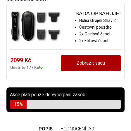
SADA OBSAHUJE:
Holicí strojek Shav 2
Cestovní pouzdro
2x Ocelová čepel
2x Fóliová čepel
2099 Kč
Zobrazit sadu
Ušetříte 177 Kč!
Akce platí pouze do vyčerpání zásob.:
15%
POPIS
HODNOCENÍ (30)